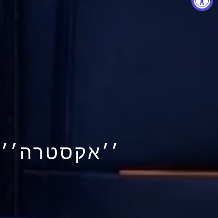
׳׳אקסטרה׳׳ הנחה 10% ממתיני