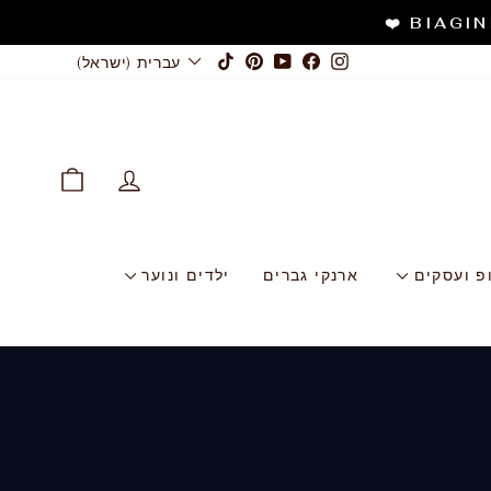
שפה
TikTok
Pinterest
YouTube
Facebook
Instagram
עברית (ישראל)
התחבר
עגלה
פ ועסקים
ארנקי גברים
ילדים ונוער